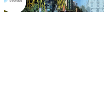
Broadcast
IUAV Venezia – New European Bauhaus
Produzione live per l’evento “Radical yet possible future
space solutions” alla Biennale Architettura 2023
Stage