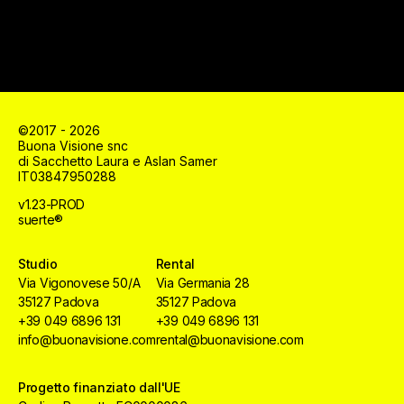
©2017 - 2026
Buona Visione snc
di Sacchetto Laura e Aslan Samer
IT03847950288
v1.23-PROD
suerte®
Studio
Rental
Via Vigonovese 50/A
Via Germania 28
35127 Padova
35127 Padova
+39 049 6896 131
+39 049 6896 131
info@buonavisione.com
rental@buonavisione.com
Progetto finanziato dall'UE