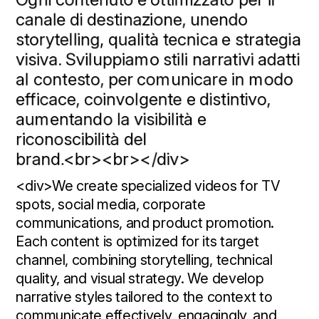
canale
di
destinazione,
unendo
storytelling,
qualità
tecnica
e
strategia
visiva.
Sviluppiamo
stili
narrativi
adatti
al
contesto,
per
comunicare
in
modo
efficace,
coinvolgente
e
distintivo,
aumentando
la
visibilità
e
riconoscibilità
del
brand.<br><br></div>
<div>We
create
specialized
videos
for
TV
spots,
social
media,
corporate
communications,
and
product
promotion.
Each
content
is
optimized
for
its
target
channel,
combining
storytelling,
technical
quality,
and
visual
strategy.
We
develop
narrative
styles
tailored
to
the
context
to
communicate
effectively,
engagingly,
and