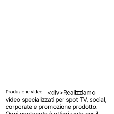
<div>Realizziamo
Produzione video
video
specializzati
per
spot
TV,
social,
corporate
e
promozione
prodotto.
Ogni
contenuto
è
ottimizzato
per
il