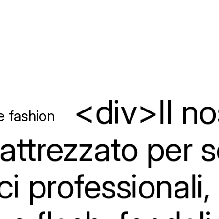
<div>Il
no
 e fashion
attrezzato
per
s
ci
professionali,