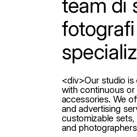
team
di
fotografi
speciali
<div>Our
studio
is
with
continuous
or
accessories.
We
of
and
advertising
ser
customizable
sets,
and
photographers