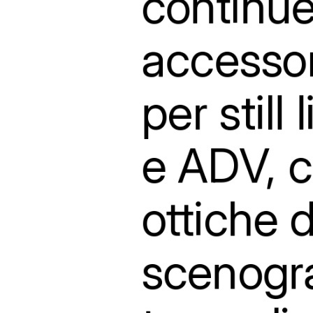
continu
accessor
per
still
l
e
ADV,
c
ottiche
d
scenogra