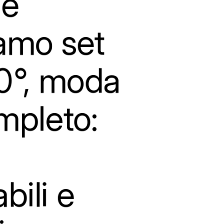
e
iamo
set
°,
moda
mpleto:
bili
e