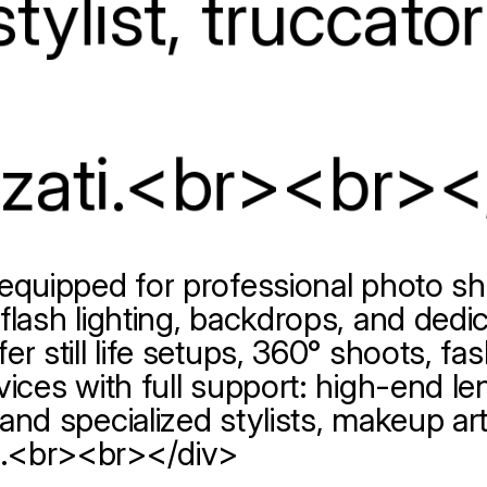
stylist,
truccator
zzati.<br><br><
equipped
for
professional
photo
sh
flash
lighting,
backdrops,
and
dedi
fer
still
life
setups,
360°
shoots,
fas
vices
with
full
support:
high-end
le
and
specialized
stylists,
makeup
art
.<br><br></div>