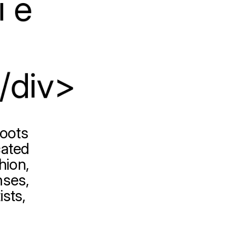
i
e
/div>
oots
cated
hion,
nses,
ists,