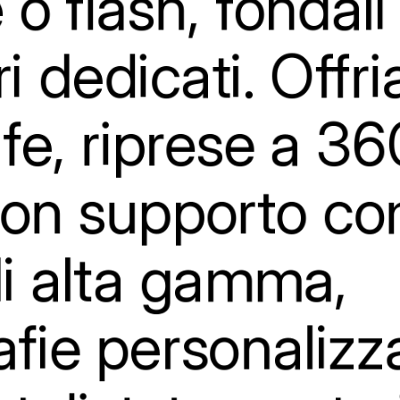
e
o
flash,
fondali
i
dedicati.
Offr
ife,
riprese
a
360
on
supporto
co
i
alta
gamma,
fie
personalizza